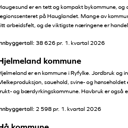
Haugesund er en tett og kompakt bykommune, og 
regionssenteret på Hauglandet.
Mange av kommune
sitt arbeidsfelt, og de viktigste næringene er handel
Innbyggertall:
38 626 pr. 1. kvartal 2026
Hjelmeland kommune
Hjelmeland er en kommune i Ryfylke. Jordbruk og ind
Melkeproduksjon, sauehold, svine- og hønseholdet er
frukt- og bærdyrkingskommune. Havbruk er også en
Innbyggertall:
2 598 pr. 1. kvartal 2026
Hå kommune