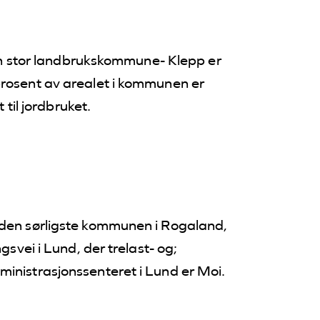
 stor landbrukskommune- Klepp er
prosent av arealet i kommunen er
 til jordbruket.
 den sørligste kommunen i Rogaland,
gsvei i Lund, der trelast- og;
inistrasjonssenteret i Lund er Moi.