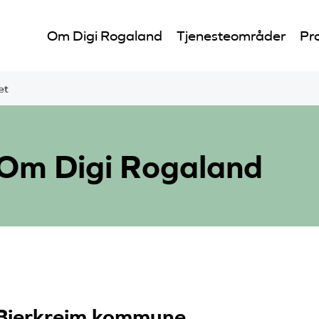
Om Digi Rogaland
Tjenesteområder
Pro
et
Om Digi Rogaland
Bjerkreim kommune