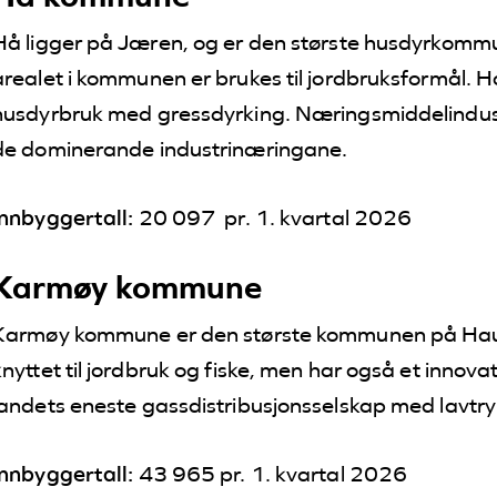
Hå ligger på Jæren, og er den største husdyrkomm
arealet i kommunen er brukes til jordbruksformål. H
husdyrbruk med gressdyrking. Næringsmiddelindust
de dominerande industrinæringane.
Innbyggertall:
20 097 pr. 1. kvartal 2026
Karmøy kommune
Karmøy kommune er den største kommunen på Hauga
knyttet til jordbruk og fiske, men har også et innov
landets eneste gassdistribusjonsselskap med lavtry
Innbyggertall:
43 965 pr. 1. kvartal 2026