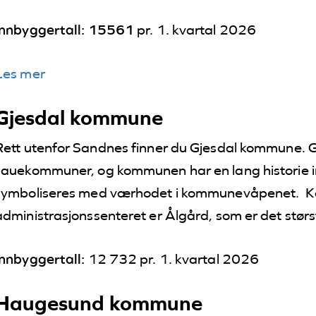
Innbyggertall: 15561
pr. 1. kvartal 2026
Les mer
Gjesdal kommune
Rett utenfor Sandnes finner du Gjesdal kommune. Gj
sauekommuner, og kommunen har en lang historie inn
symboliseres med værhodet i kommunevåpenet. Kom
administrasjonssenteret er Ålgård, som er det stør
Innbyggertall:
12 732 pr. 1. kvartal 2026
Haugesund kommune