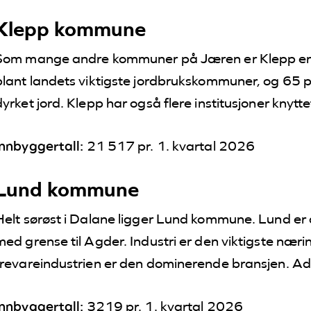
Klepp kommune
Som mange andre kommuner på Jæren er Klepp en
blant landets viktigste jordbrukskommuner, og 65 
dyrket jord. Klepp har også flere institusjoner knyttet
Innbyggertall:
21 517 pr. 1. kvartal 2026
Lund kommune
Helt sørøst i Dalane ligger Lund kommune. Lund er
med grense til Agder. Industri er den viktigste nærin
trevareindustrien er den dominerende bransjen. Adm
Innbyggertall:
3219 pr. 1. kvartal 2026