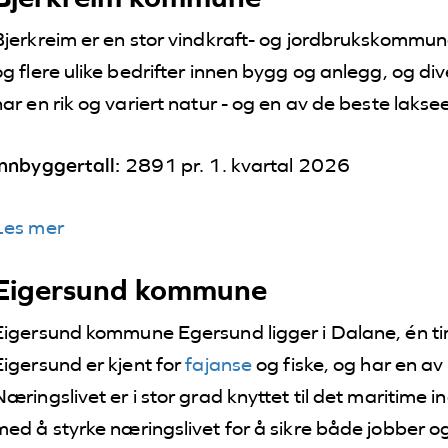
Bjerkreim er en stor vindkraft- og jordbrukskommu
og flere ulike bedrifter innen bygg og anlegg, og di
har en rik og variert natur - og en av de beste laksee
Innbyggertall:
2891 pr. 1. kvartal 2026
Les mer
Eigersund kommune
Eigersund kommune Egersund ligger i Dalane, én tim
Eigersund er kjent for
fajanse
og fiske, og har en av
Næringslivet er i stor grad knyttet til det maritime
med å styrke næringslivet for å sikre både jobber o