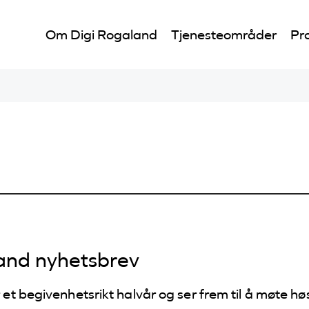
Om Digi Rogaland
Tjenesteområder
Pro
and nyhetsbrev
t begivenhetsrikt halvår og ser frem til å møte høs