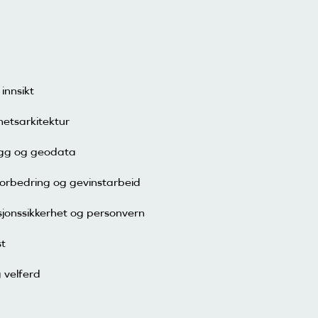
innsikt
etsarkitektur
ygg og geodata
orbedring og gevinstarbeid
jonssikkerhet og personvern
t
g velferd