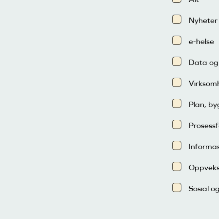
Nyheter
e-helse
Data og 
Virksomh
Plan, b
Prosessf
Informas
Oppveks
Sosial o