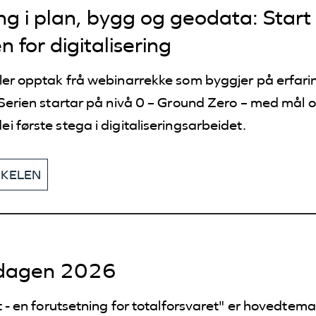
ing i plan, bygg og geodata: Star
 for digitalisering
 webinarrekke som byggjer på erfaringsdeling, konkrete råd og
 Serien startar på nivå 0 – Ground Zero – med mål o
i første stega i digitaliseringsarbeidet.
KKELEN
sdagen 2026
t - en forutsetning for totalforsvaret" er hovedtem