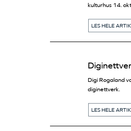
kulturhus 14. ok
LES HELE ARTI
Diginettve
Digi Rogaland va
diginettverk.
LES HELE ARTI