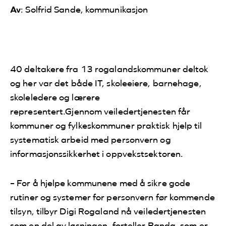
Av
: Solfrid Sande, kommunikasjon
40 deltakere fra 13 rogalandskommuner deltok
og h
er var det både IT, skoleeiere, barnehage,
skoleledere og lærere
representert.
Gjennom veiledertjenesten får
kommuner og fylkeskommuner praktisk hjelp til
systematisk arbeid med personvern og
informasjonssikkerhet i oppvekstsektoren.
– For å hjelpe kommunene med å sikre gode
rutiner og systemer for personvern før kommende
tilsyn, tilbyr Digi Rogaland nå veiledertjenesten
som en del av løsningen, forteller Randa, som er