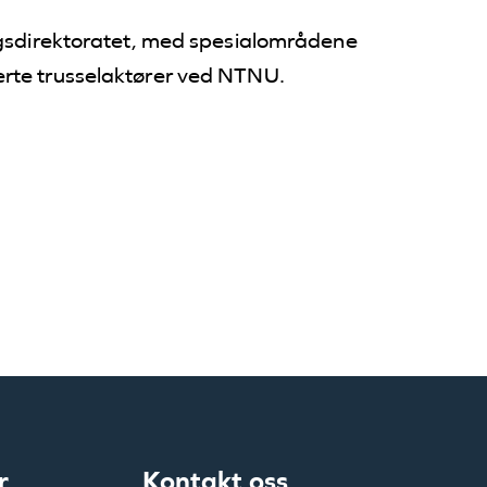
ingsdirektoratet, med spesialområdene
erte trusselaktører ved NTNU.
r
Kontakt oss