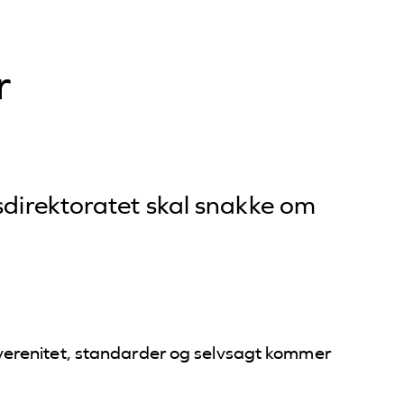
r
sdirektoratet skal snakke om
verenitet, standarder og selvsagt kommer