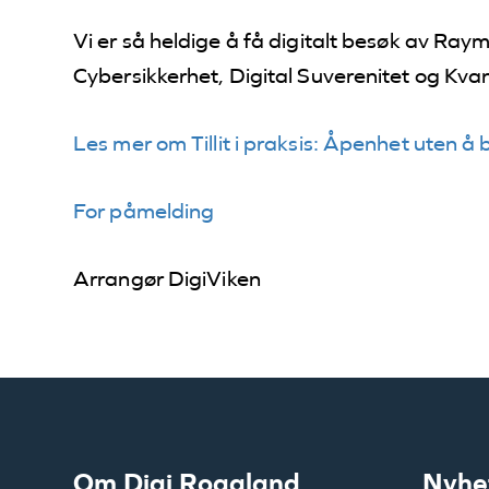
Vi er så heldige å få digitalt besøk av R
Cybersikkerhet, Digital Suverenitet og Kv
Les mer om Tillit i praksis: Åpenhet uten å 
For påmelding
Arrangør DigiViken
Om Digi Rogaland
Nyhe