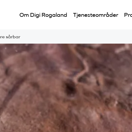
Om Digi Rogaland
Tjenesteområder
Pro
ære sårbar