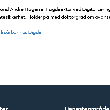
aymond Andre Hagen er Fagdirektør ved Digitaliser
antesikkerhet. Holder på med doktorgrad om avans
bli sårbar hos Digdir
ter
Tjenesteområde